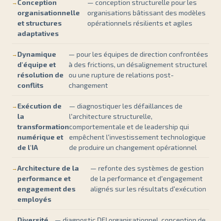
Conception
— conception structurelle pour les
organisationnelle
organisations bâtissant des modèles
et structures
opérationnels résilients et agiles
adaptatives
Dynamique
— pour les équipes de direction confrontées
d'équipe et
à des frictions, un désalignement structurel
résolution de
ou une rupture de relations post-
conflits
changement
Exécution de
— diagnostiquer les défaillances de
la
l'architecture structurelle,
transformation
comportementale et de leadership qui
numérique et
empêchent l'investissement technologique
de l'IA
de produire un changement opérationnel
Architecture de la
— refonte des systèmes de gestion
performance et
de la performance et d'engagement
engagement des
alignés sur les résultats d'exécution
employés
Diversité,
— diagnostic DEI organisationnel, conception de