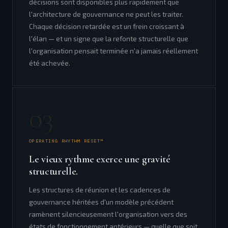
décisions sont disponibles plus rapidement que
l'architecture de gouvernance ne peut les traiter.
Chaque décision retardée est un frein croissant à
l'élan — et un signe que la refonte structurelle que
l'organisation pensait terminée n'a jamais réellement
été achevée.
03
OPERATING RHYTHM RESET™
Le vieux rythme exerce une gravité
structurelle.
Les structures de réunion et les cadences de
gouvernance héritées d'un modèle précédent
ramènent silencieusement l'organisation vers des
états de fonctionnement antérieurs — quelle que soit