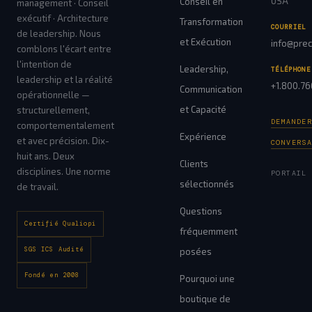
USA
Conseil en
management · Conseil
exécutif · Architecture
Transformation
COURRIEL
de leadership. Nous
et Exécution
info@prec
comblons l'écart entre
l'intention de
Leadership,
TÉLÉPHONE
leadership et la réalité
+1.800.7
Communication
opérationnelle —
et Capacité
structurellement,
DEMANDE
comportementalement
Expérience
et avec précision. Dix-
CONVERS
huit ans. Deux
Clients
disciplines. Une norme
PORTAIL
sélectionnés
de travail.
Questions
Certifié Qualiopi
fréquemment
SGS ICS Audité
posées
Fondé en 2008
Pourquoi une
boutique de