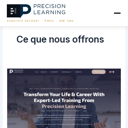
Aller
au
contenu
EXECUTIVE ADVISORY · PARIS · NEW YORK
Ce que nous offrons
Precision
Learning
inaugure
une
nouvelle
ère
:
Un