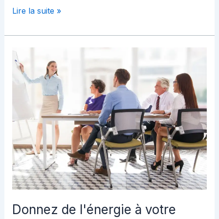
Lire la suite »
Donnez
de
l'énergie
à
votre
parcours
:
L'expérience
de
l'apprentissage
de
précision
Donnez de l'énergie à votre