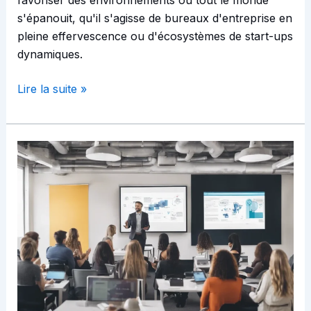
s'épanouit, qu'il s'agisse de bureaux d'entreprise en
pleine effervescence ou d'écosystèmes de start-ups
dynamiques.
Lire la suite »
Tracer
des
voies
uniques
vers
la
réussite
grâce
à