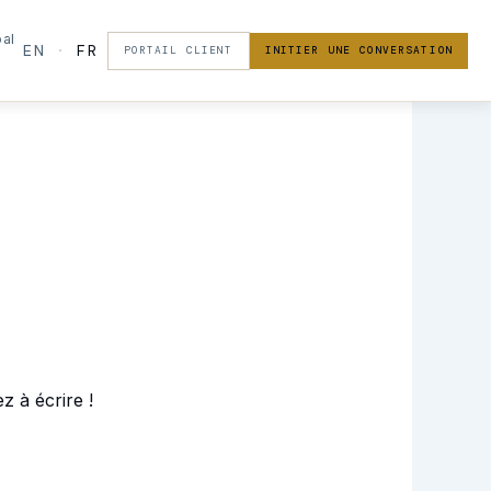
pal
EN
·
FR
PORTAIL CLIENT
INITIER UNE CONVERSATION
 à écrire !