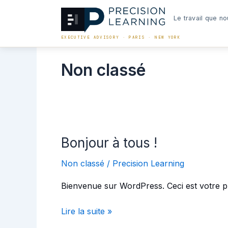
Aller
au
Le travail que no
contenu
EXECUTIVE ADVISORY · PARIS · NEW YORK
Non classé
Bonjour à tous !
Bonjour
à
Non classé
/
Precision Learning
tous
!
Bienvenue sur WordPress. Ceci est votre pr
Lire la suite »