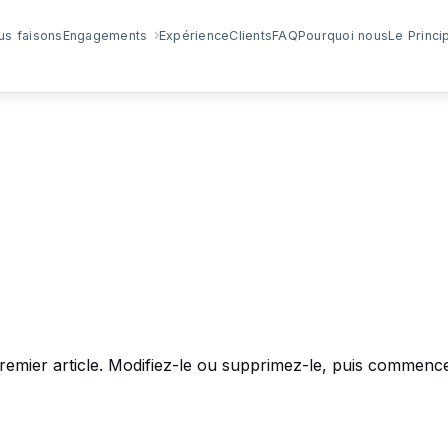
›
us faisons
Engagements
Expérience
Clients
FAQ
Pourquoi nous
Le Princi
emier article. Modifiez-le ou supprimez-le, puis commencez